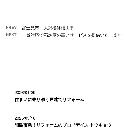
株式会社です。弊社は、東京都昭
島市を拠点に、関東一円でマンシ
ョンの修繕 …
PREV
富士見市 大規模修繕工事
NEXT
一貫対応で満足度の高いサービスを提供いたします
最近の投稿
2026/01/09
住まいに寄り添う戸建てリフォーム
2025/09/16
昭島市発！リフォームのプロ『デイス トウキョウ