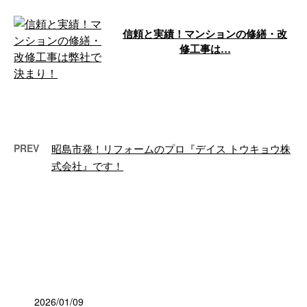
信頼と実績！マンションの修繕・改
修工事は…
マンションの修繕・改修工事を安
心して依頼できる業者をお探しの
方に、弊社が全力でお応えしま
す！ 信頼と …
PREV
昭島市発！リフォームのプロ『デイス トウキョウ株
式会社』です！
最近の投稿
2026/01/09