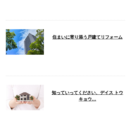
円でマンション修繕・改修工事を
中心に業務 …
住まいに寄り添う戸建てリフォーム
デイス トウキョウ株式会社で
は、戸建住宅のリフォーム業務を
通じて、建物の状態を整え、暮ら
しやすい住環 …
知っていってください、デイス トウ
キョウ…
この度は弊社のブログをご覧いた
だきありがとうございます。今回
は、弊社の業務内容についてご紹
介したいと …